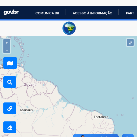
COMUNICA BR
ACESSO À INFORMAÇÃO
PARTI
IR
PARA
O
+
⤢
CONTEÚDO
−